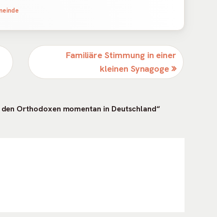
egorien
einde
Nächster
Familiäre Stimmung in einer
Beitrag
kleinen Synagoge
ei den Orthodoxen momentan in Deutschland
“