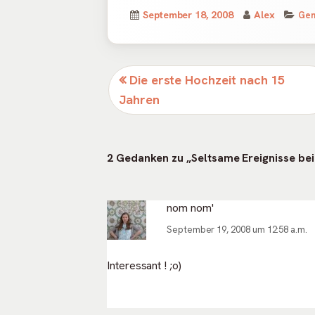
Veröffentlicht
Autor
Kat
September 18, 2008
Alex
Gem
am
Beitragsnavigation
Vorheriger
Die erste Hochzeit nach 15
Beitrag:
Jahren
2 Gedanken zu „
Seltsame Ereignisse b
nom nom'
September 19, 2008 um 12:58 a.m.
Interessant ! ;o)