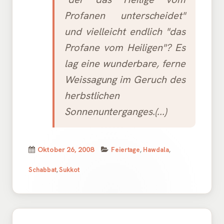
Profanen unterscheidet"
und vielleicht endlich "das
Profane vom Heiligen"? Es
lag eine wunderbare, ferne
Weissagung im Geruch des
herbstlichen
Sonnenunterganges.(...)
Kategorien
Veröffentlicht
Oktober 26, 2008
Feiertage
,
Hawdala
,
am
Schabbat
,
Sukkot