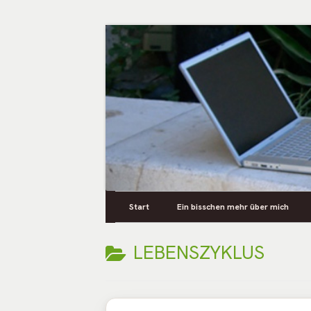
Springe
zum
Inhalt
Persönliches aus dem Leben
Primäres
Zusya Blog
Start
Ein bisschen mehr über mich
Menü
KATEGORIE:
LEBENSZYKLUS