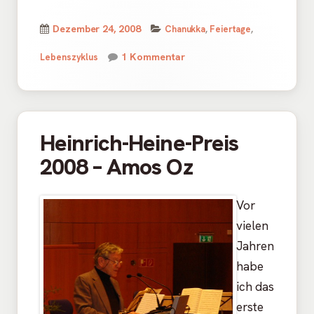
Kategorien
Veröffentlicht
Dezember 24, 2008
Chanukka
,
Feiertage
,
am
zu Chanukka ist das Fest d
1 Kommentar
Lebenszyklus
Heinrich-Heine-Preis
2008 – Amos Oz
Vor
vielen
Jahren
habe
ich das
erste