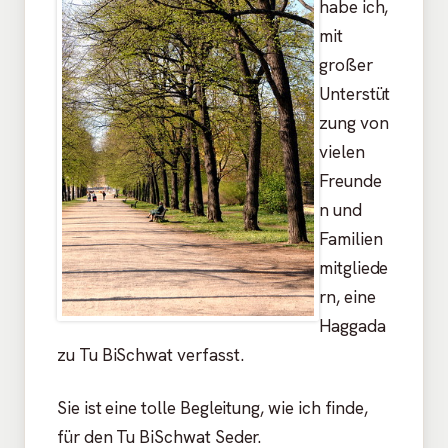
habe ich,
mit
großer
Unterstüt
zung von
vielen
Freunde
n und
Familien
mitgliede
rn, eine
Haggada
zu Tu BiSchwat verfasst.
Sie ist eine tolle Begleitung, wie ich finde,
für den Tu BiSchwat Seder.