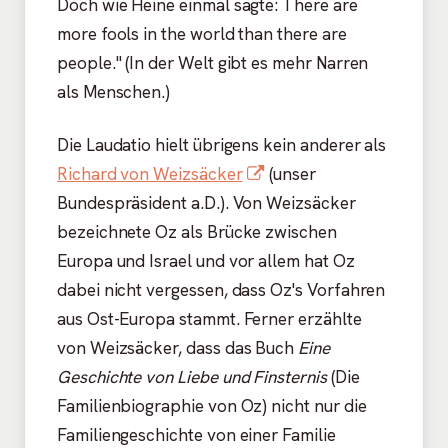
Doch wie Heine einmal sagte: There are
more fools in the world than there are
people." (In der Welt gibt es mehr Narren
als Menschen.)
Die Laudatio hielt übrigens kein anderer als
In
Richard von Weizsäcker
(unser
neuem
Bundespräsident a.D.). Von Weizsäcker
Fenster
bezeichnete Oz als Brücke zwischen
öffnen
Europa und Israel und vor allem hat Oz
dabei nicht vergessen, dass Oz's Vorfahren
aus Ost-Europa stammt. Ferner erzählte
von Weizsäcker, dass das Buch
Eine
Geschichte von Liebe und Finsternis
(Die
Familienbiographie von Oz) nicht nur die
Familiengeschichte von einer Familie