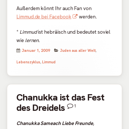
Außerdem könnt Ihr auch Fan von
In
Limmud.de bei Facebook
werden.
neuem
*
Limmud
ist hebräisch und bedeutet soviel
Fenster
wie
lernen.
öffnen
Kategorien
Veröffentlicht
Januar 1, 2009
Juden aus aller Welt
,
am
Lebenszyklus
,
Limmud
Chanukka ist das Fest
des Dreidels
1
Chanukka Sameach Liebe Freunde
,