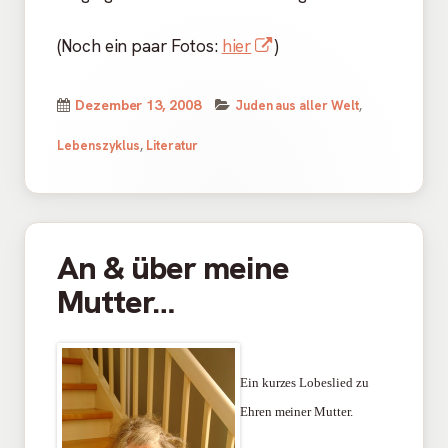
In
(Noch ein paar Fotos:
hier
)
neuem
Fenster
Kategorien
Veröffentlicht
Dezember 13, 2008
Juden aus aller Welt
,
öffnen
am
Lebenszyklus
,
Literatur
An & über meine
Mutter…
Ein kurzes Lobeslied zu
Ehren meiner Mutter.