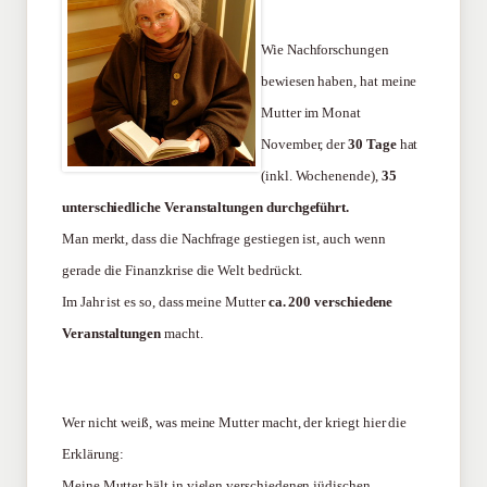
Wie Nachforschungen
bewiesen haben, hat meine
Mutter im Monat
November, der
30 Tage
hat
(inkl. Wochenende),
35
unterschiedliche Veranstaltungen durchgeführt.
Man merkt, dass die Nachfrage gestiegen ist, auch wenn
gerade die Finanzkrise die Welt bedrückt.
Im Jahr ist es so, dass meine Mutter
ca. 200 verschiedene
Veranstaltungen
macht.
Wer nicht weiß, was meine Mutter macht, der kriegt hier die
Erklärung:
Meine Mutter hält in vielen verschiedenen jüdischen