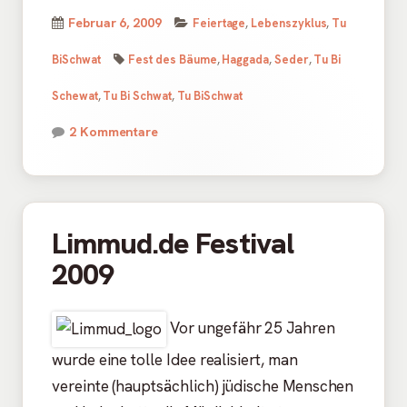
Kategorien
Veröffentlicht
Februar 6, 2009
Feiertage
,
Lebenszyklus
,
Tu
Schlagwörter
am
BiSchwat
Fest des Bäume
,
Haggada
,
Seder
,
Tu Bi
Schewat
,
Tu Bi Schwat
,
Tu BiSchwat
zu Tu BiSchwat Haggada
2 Kommentare
Limmud.de Festival
2009
Vor ungefähr 25 Jahren
wurde eine tolle Idee realisiert, man
vereinte (hauptsächlich) jüdische Menschen