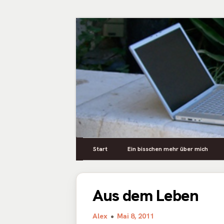
Springe
zum
Inhalt
Persönliches aus dem Leben
Primäres
Zusya Blog
Start
Ein bisschen mehr über mich
Menü
Aus dem Leben
Autor
Veröffentlicht
Alex
Mai 8, 2011