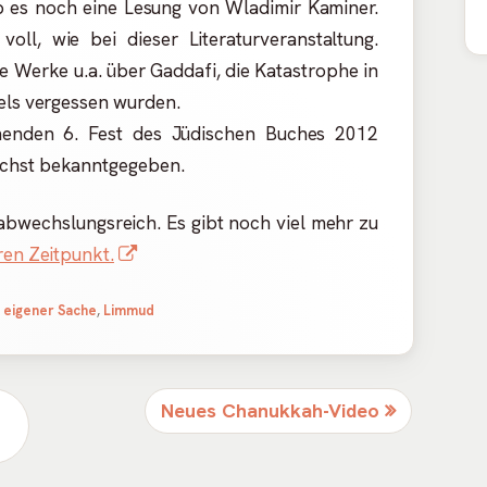
b es noch eine Lesung von Wladimir Kaminer.
ll, wie bei dieser Literaturveranstaltung.
e Werke u.a. über Gaddafi, die Katastrophe in
tels vergessen wurden.
menden 6. Fest des Jüdischen Buches 2012
ächst bekanntgegeben.
abwechslungsreich. Es gibt noch viel mehr zu
In
ren Zeitpunkt.
neuem
n eigener Sache
,
Limmud
Fenster
öffnen
Nächster
Neues Chanukkah-Video
Beitrag