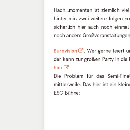
am
Hach...momentan ist ziemlich vi
hinter mir; zwei weitere folgen n
sicherlich hier auch noch einma
noch andere Großveranstaltungen
In
Eurovision
. Wer gerne feiert u
neuem
der kann zur großen Party in di
In
Fenster
hier
.
neuem
öffnen
Die Problem für das Semi-Final
Fenster
mittlerweile. Das hier ist ein klei
öffnen
ESC-Bühne: