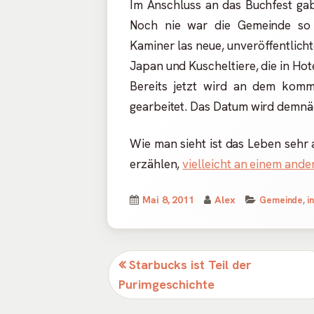
Im Anschluss an das Buchfest ga
Noch nie war die Gemeinde so vo
Kaminer las neue, unveröffentlicht
Japan und Kuscheltiere, die in Ho
Bereits jetzt wird an dem kom
gearbeitet. Das Datum wird demn
Wie man sieht ist das Leben sehr 
erzählen,
vielleicht an einem ande
Veröffentlicht
Autor
Kategorien
Mai 8, 2011
Alex
Gemeinde
,
i
am
Beitragsnavigation
Vorheriger
Starbucks ist Teil der
Beitrag:
Purimgeschichte