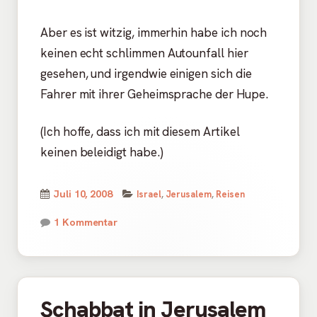
Aber es ist witzig, immerhin habe ich noch
keinen echt schlimmen Autounfall hier
gesehen, und irgendwie einigen sich die
Fahrer mit ihrer Geheimsprache der Hupe.
(Ich hoffe, dass ich mit diesem Artikel
keinen beleidigt habe.)
Kategorien
Veröffentlicht
Juli 10, 2008
Israel
,
Jerusalem
,
Reisen
am
zu Autos in Jerusalem
1 Kommentar
Schabbat in Jerusalem