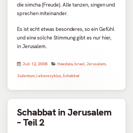
die simcha (Freude). Alle tanzen, singen und
sprechen miteinander.
Es ist echt etwas besonderes, so ein Gefühl
und eine solche Stimmung gibt es nur hier,
in Jerusalem.
Kategorien
Veröffentlicht
Juli 12, 2008
Hawdala
,
Israel
,
Jerusalem
,
am
Judentum
,
Lebenszyklus
,
Schabbat
Schabbat in Jerusalem
– Teil 2