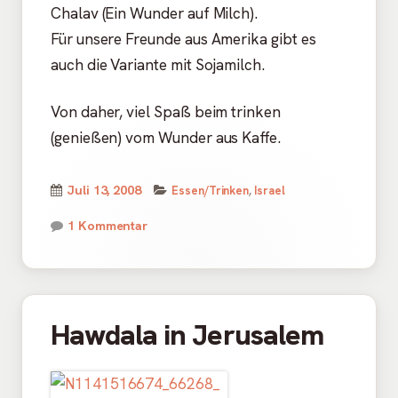
Chalav (Ein Wunder auf Milch).
Für unsere Freunde aus Amerika gibt es
auch die Variante mit Sojamilch.
Von daher, viel Spaß beim trinken
(genießen) vom Wunder aus Kaffe.
Kategorien
Veröffentlicht
Juli 13, 2008
Essen/Trinken
,
Israel
am
zu Nescafé in Israel
1 Kommentar
Hawdala in Jerusalem