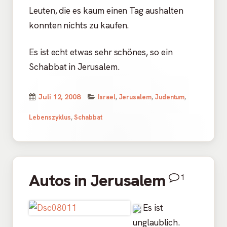
Leuten, die es kaum einen Tag aushalten
konnten nichts zu kaufen.
Es ist echt etwas sehr schönes, so ein
Schabbat in Jerusalem.
Kategorien
Veröffentlicht
Juli 12, 2008
Israel
,
Jerusalem
,
Judentum
,
am
Lebenszyklus
,
Schabbat
Autos in Jerusalem
1
Es ist
unglaublich.