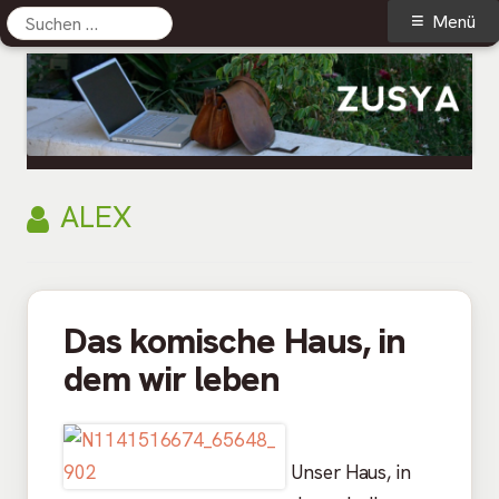
Suchen
Primäres
Menü
nach:
Menü
Springe
zum
Inhalt
Zusya Blog
Persönliches aus dem Leben
AUTOR:
ALEX
Das komische Haus, in
dem wir leben
Unser Haus, in