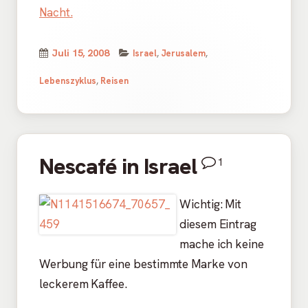
Nacht.
Kategorien
Veröffentlicht
Juli 15, 2008
Israel
,
Jerusalem
,
am
Lebenszyklus
,
Reisen
Nescafé in Israel
1
Wichtig: Mit
diesem Eintrag
mache ich keine
Werbung für eine bestimmte Marke von
leckerem Kaffee.