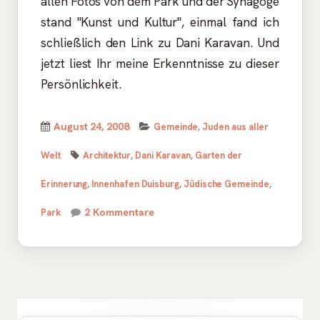
allen Fotos von dem Park und der Synagoge
stand "Kunst und Kultur", einmal fand ich
schließlich den Link zu Dani Karavan. Und
jetzt liest Ihr meine Erkenntnisse zu dieser
Persönlichkeit.
Kategorien
Veröffentlicht
August 24, 2008
Gemeinde
,
Juden aus aller
Schlagwörter
am
Welt
Architektur
,
Dani Karavan
,
Garten der
Erinnerung
,
Innenhafen Duisburg
,
Jüdische Gemeinde
,
zu Ungewöhnliche Architektur
2 Kommentare
Park