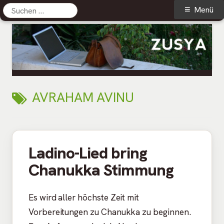
Suchen
Primäres
Menü
nach:
Menü
Springe
zum
Inhalt
Zusya Blog
Persönliches aus dem Leben
SCHLAGWORT:
AVRAHAM AVINU
Ladino-Lied bring
Chanukka Stimmung
Es wird aller höchste Zeit mit
Vorbereitungen zu Chanukka zu beginnen.