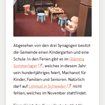
Abgesehen von den drei Synagogen besitzt
die Gemeinde einen Kindergarten und eine
Schule. In den Ferien gibt es im
Glämsta
In
Sommerlager
, welches in diesem Jahr
neuem
sein hundertjähriges feiert, Machanot für
Fenster
Kinder, Familien und Senioren. Natürlich
öffnen
In
darf auf
Limmud in Schweden
nicht
neuem
fehlen, welches im November stattfindet.
Fenster