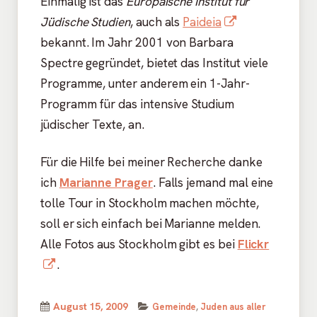
Einmalig ist das
Europäische Institut für
öffnen
In
Jüdische Studien
, auch als
Paideia
neuem
bekannt. Im Jahr 2001 von Barbara
Fenster
Spectre gegründet, bietet das Institut viele
öffnen
Programme, unter anderem ein 1-Jahr-
Programm für das intensive Studium
jüdischer Texte, an.
Für die Hilfe bei meiner Recherche danke
ich
Marianne Prager
. Falls jemand mal eine
tolle Tour in Stockholm machen möchte,
soll er sich einfach bei Marianne melden.
Alle Fotos aus Stockholm gibt es bei
Flickr
In
.
neuem
Fenster
Kategorien
Veröffentlicht
August 15, 2009
Gemeinde
,
Juden aus aller