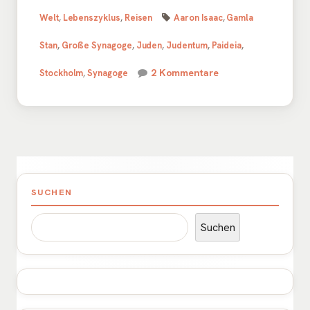
öffnen
Schlagwörter
am
Welt
,
Lebenszyklus
,
Reisen
Aaron Isaac
,
Gamla
Stan
,
Große Synagoge
,
Juden
,
Judentum
,
Paideia
,
zu Jüdisches Leben
2 Kommentare
Stockholm
,
Synagoge
Haupt-
SUCHEN
Seitenleiste
Suchen