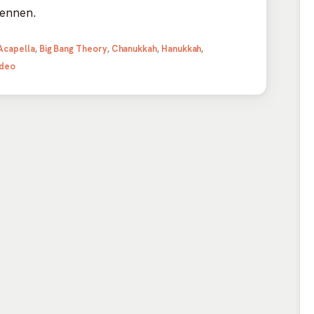
kennen.
Schlagwörter
Acapella
,
Big Bang Theory
,
Chanukkah
,
Hanukkah
,
ideo