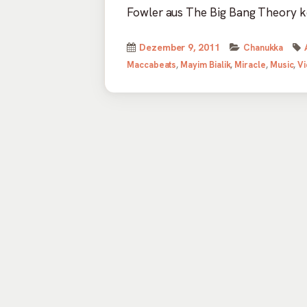
Fowler aus The Big Bang Theory 
Veröffentlicht
Kategorien
Dezember 9, 2011
Chanukka
am
Maccabeats
,
Mayim Bialik
,
Miracle
,
Music
,
V