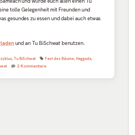
Sameach und würde euch allen einen Tu
eine tolle Gelegenheit mit Freunden und
as gesundes zu essen und dabei auch etwas
rladen
und an Tu BiSchwat benutzen.
Schlagwörter
zyklus
,
Tu BiSchwat
Fest des Bäume
,
Haggada
,
zu Tu BiSchwat Haggada
2 Kommentare
hwat