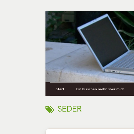
Springe
zum
Inhalt
Persönliches aus dem Leben
Primäres
Zusya Blog
Start
Ein bisschen mehr über mich
Menü
SCHLAGWORT:
SEDER