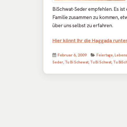
BiSchwat-Seder empfehlen. Es ist 
Familie zusammen zu kommen, etw
über uns selbst zu erfahren.
Hier könnt Ihr die Haggada runte
Veröffentlicht
Kategorien
Februar 6, 2009
Feiertage
,
Lebens
am
Seder
,
Tu Bi Schewat
,
Tu Bi Schwat
,
Tu BiSc