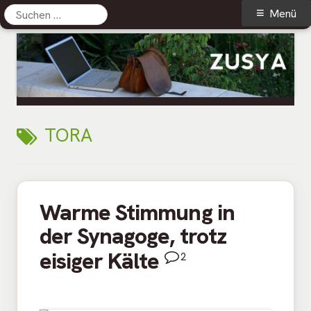
Suchen
Primäres
Menü
nach:
Menü
Springe
zum
Inhalt
Zusya Blog
Persönliches aus dem Leben
SCHLAGWORT:
TORA
Warme Stimmung in
der Synagoge, trotz
eisiger Kälte
2