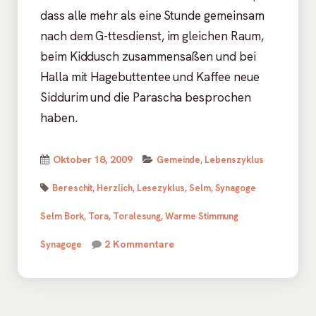
dass alle mehr als eine Stunde gemeinsam
nach dem G-ttesdienst, im gleichen Raum,
beim Kiddusch zusammensaßen und bei
Halla mit Hagebuttentee und Kaffee neue
Siddurim und die Parascha besprochen
haben.
Kategorien
Veröffentlicht
Oktober 18, 2009
Gemeinde
,
Lebenszyklus
Schlagwörter
am
Bereschit
,
Herzlich
,
Lesezyklus
,
Selm
,
Synagoge
Selm Bork
,
Tora
,
Toralesung
,
Warme Stimmung
zu Warme Stimmung in der Syn
2 Kommentare
Synagoge