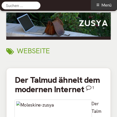
Suchen
Primäres
Menü
nach:
Menü
Springe
zum
Inhalt
Zusya Blog
Persönliches aus dem Leben
SCHLAGWORT:
WEBSEITE
Der Talmud ähnelt dem
modernen Internet
1
Der
Talm