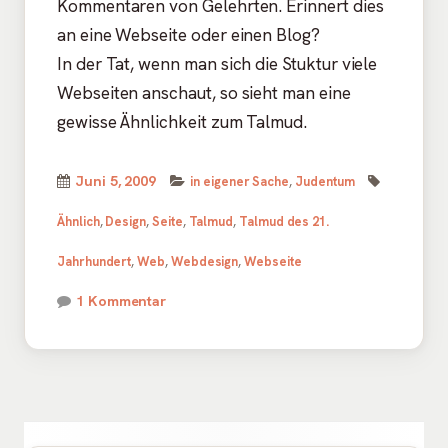
Kommentaren von Gelehrten. Erinnert dies
an eine Webseite oder einen Blog?
In der Tat, wenn man sich die Stuktur viele
Webseiten anschaut, so sieht man eine
gewisse Ähnlichkeit zum Talmud.
Kategorien
Schlagwör
Veröffentlicht
Juni 5, 2009
in eigener Sache
,
Judentum
am
Ähnlich
,
Design
,
Seite
,
Talmud
,
Talmud des 21.
Jahrhundert
,
Web
,
Webdesign
,
Webseite
zu Der Talmud ähnelt dem modernen Inte
1 Kommentar