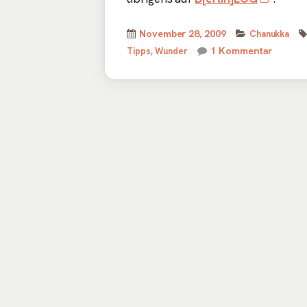
neue
Veröffentlicht
Kategorien
November 28, 2009
Chanukka
Fenst
am
zu Vor
1 Kommentar
Tipps
,
Wunder
öffne