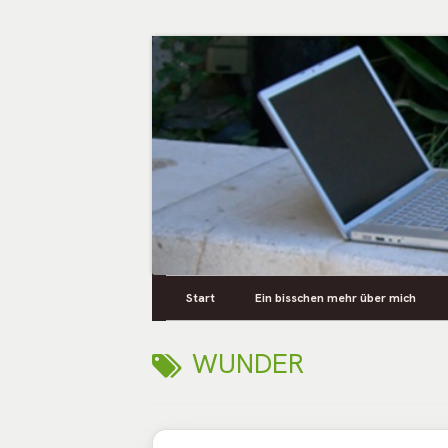
Springe
zum
Inhalt
Persönliches aus dem Leben
Primäres
Zusya Blog
Start
Ein bisschen mehr über mich
Menü
SCHLAGWORT:
WUNDER