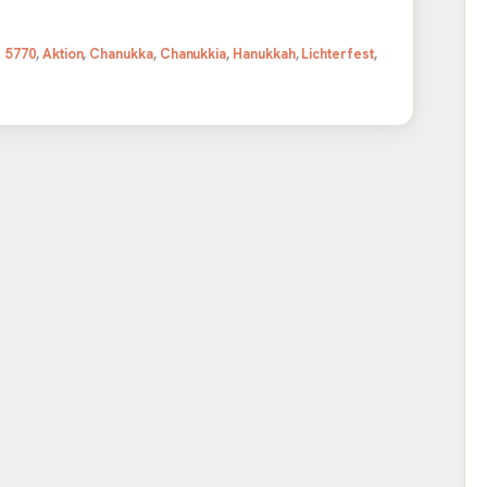
m
Schlagwörter
5770
,
Aktion
,
Chanukka
,
Chanukkia
,
Hanukkah
,
Lichterfest
,
er
ankündigung Chanukka Aktion 5770
n