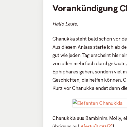
Vorankündigung C
Hallo Leute,
Chanukka steht bald schon vor de
Aus diesem Anlass starte ich ab d
gut wie jeden Tag erscheint hier e
von allen mehrfach durchgekaute
Ephiphanes gehen, sondern viel m
Geschichten, die helfen können, C
Kurz vor Chanukka endet dann di
Chanukkia aus Bambinim. Molly, ei
In
übrigens auf
B[erlin]LOG
!