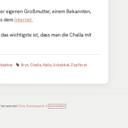
 der eigenen Großmutter, einem Bekannten,
us dem
Internet.
as wichtigste ist, dass man die Challa mit
Schlagwörter
chabbat
Brot
,
Challa
,
Halla
,
Schabbat
,
Zopfbrot
r Challa
Verwendet
Tiny Framework
•
Anmelden