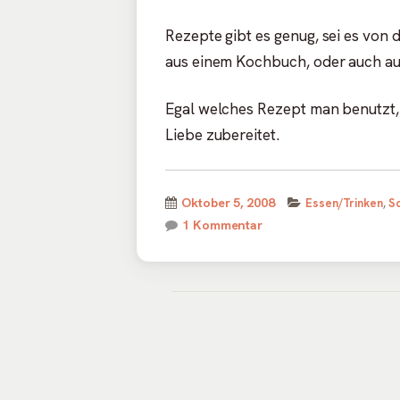
Rezepte gibt es genug, sei es von
aus einem Kochbuch, oder auch a
Egal welches Rezept man benutzt, d
Liebe zubereitet.
Veröffentlicht
Kategorien
Oktober 5, 2008
Essen/Trinken
,
S
am
zu Die Geheimzutat fü
1 Kommentar
Footer
Inhalt