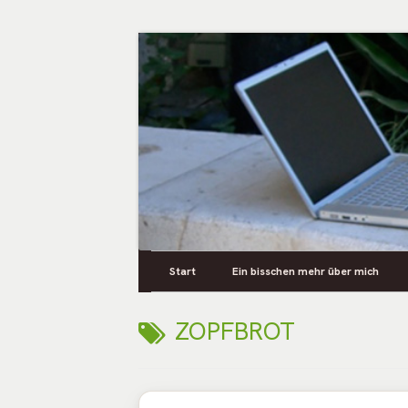
Springe
zum
Inhalt
Persönliches aus dem Leben
Primäres
Zusya Blog
Start
Ein bisschen mehr über mich
Menü
SCHLAGWORT:
ZOPFBROT